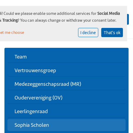
Social Media
Hi! Could we please enable some additional services for
& Tracking
? You can always change or withdraw your consent later.
Let me choose
I decline
That's ok
Team
Vertrouwensgroep
Medezeggenschapsraad (MR)
Oudervereniging (OV)
Leerlingenraad
Sophia Scholen