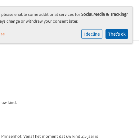
Social Media & Tracking
e please enable some additional services for
?
atie
Brede school
Organisatie
Contact
ays change or withdraw your consent later.
ose
I decline
That's ok
r uw kind.
Prinsenhof. Vanaf het moment dat uw kind 2,5 jaar is