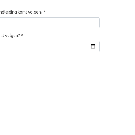
ondleiding komt volgen?
*
omt volgen?
*