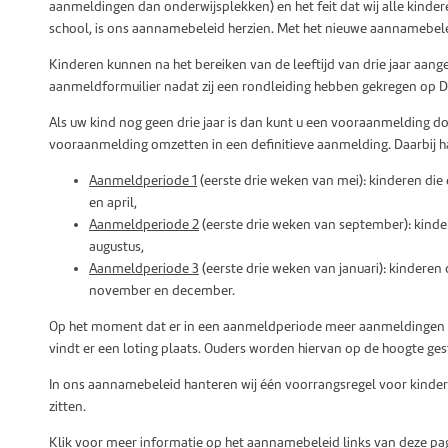
aanmeldingen dan onderwijsplekken) en het feit dat wij alle kinder
school, is ons aannamebeleid herzien. Met het nieuwe aannamebele
Kinderen kunnen na het bereiken van de leeftijd van drie jaar aa
aanmeldformuilier nadat zij een rondleiding hebben gekregen op D
Als uw kind nog geen drie jaar is dan kunt u een vooraanmelding do
vooraanmelding omzetten in een definitieve aanmelding. Daarbij h
Aanmeldperiode 1
(eerste drie weken van mei): kinderen die 
en april,
Aanmeldperiode 2
(eerste drie weken van september): kindere
augustus,
Aanmeldperiode 3
(eerste drie weken van januari): kinderen
november en december.
Op het moment dat er in een aanmeldperiode meer aanmeldingen z
vindt er een loting plaats. Ouders worden hiervan op de hoogte ges
In ons aannamebeleid hanteren wij één voorrangsregel voor kinderen
zitten.
Klik voor meer informatie op het aannamebeleid links van deze pa