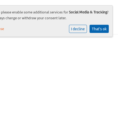
Social Media & Tracking
e please enable some additional services for
?
atie
Brede school
Organisatie
Contact
ays change or withdraw your consent later.
ose
I decline
That's ok