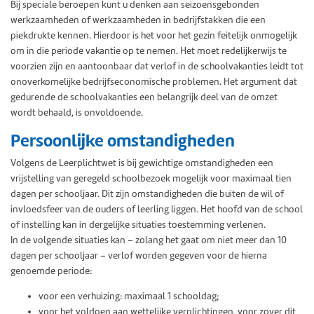
Bij speciale beroepen kunt u denken aan seizoensgebonden
werkzaamheden of werkzaamheden in bedrijfstakken die een
piekdrukte kennen. Hierdoor is het voor het gezin feitelijk onmogelijk
om in die periode vakantie op te nemen. Het moet redelijkerwijs te
voorzien zijn en aantoonbaar dat verlof in de schoolvakanties leidt tot
onoverkomelijke bedrijfseconomische problemen. Het argument dat
gedurende de schoolvakanties een belangrijk deel van de omzet
wordt behaald, is onvoldoende.
Persoonlijke omstandigheden
Volgens de Leerplichtwet is bij gewichtige omstandigheden een
vrijstelling van geregeld schoolbezoek mogelijk voor maximaal tien
dagen per schooljaar. Dit zijn omstandigheden die buiten de wil of
invloedsfeer van de ouders of leerling liggen. Het hoofd van de school
of instelling kan in dergelijke situaties toestemming verlenen.
In de volgende situaties kan – zolang het gaat om niet meer dan 10
dagen per schooljaar – verlof worden gegeven voor de hierna
genoemde periode:
voor een verhuizing: maximaal 1 schooldag;
voor het voldoen aan wettelijke verplichtingen, voor zover dit