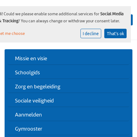
Social Media
Hi! Could we please enable some additional services for
& Tracking
? You can always change or withdraw your consent later.
Let me choose
I decline
That's ok
Missie en visie
Schoolgids
Zorg en begeleiding
Sociale veiligheid
Aanmelden
Gymrooster