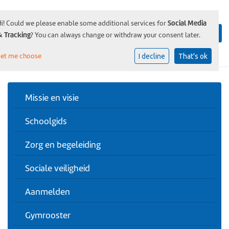
Social Media
Hi! Could we please enable some additional services for
& Tracking
? You can always change or withdraw your consent later.
Let me choose
I decline
That's ok
Missie en visie
Schoolgids
Zorg en begeleiding
Sociale veiligheid
Aanmelden
Gymrooster