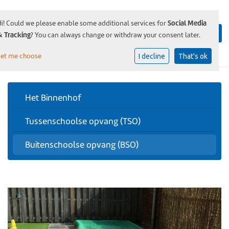
Social Media
Hi! Could we please enable some additional services for
& Tracking
? You can always change or withdraw your consent later.
Let me choose
I decline
That's ok
Het Binnenhof
Tussenschoolse opvang (TSO)
Buitenschoolse opvang (BSO)